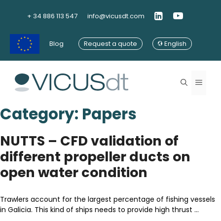
Skip
to
+ 34 886 113 547
info@vicusdt.com
content
Blog
Request a quote
English
Menu
Category:
Papers
NUTTS – CFD validation of
different propeller ducts on
open water condition
Trawlers account for the largest percentage of fishing vessels
in Galicia. This kind of ships needs to provide high thrust …