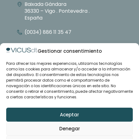
Baixada Gándara
36330 – Vigo . Pontevedra .
España
(0034) 886 11 35 47
info@vicusdt.com
Gestionar consentimiento
Para ofrecer las mejores experiencias, utilizamos tecnologías
About
como las cookies para almacenar y/o acceder a la información
Emenasa group
del dispositivo. El consentimiento de estas tecnologías nos
Contact
permitirá procesar datos como el comportamiento de
navegación o las identificaciones únicas en este sitio. No
consentir o retirar el consentimiento, puede afectar negativamente
Case studies
a ciertas características y funciones.
Articles
Training and support
Downloads
Aceptar
Denegar
LinkedIn
YouTube