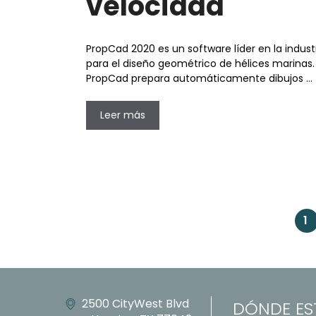
velocidad
PropCad 2020 es un software líder en la indust
para el diseño geométrico de hélices marinas.
PropCad prepara automáticamente dibujos …
Leer más
1
P
2500 CityWest Blvd
DÓNDE E