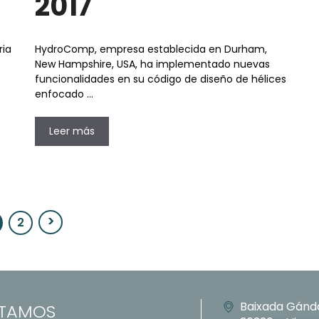
2017
ria
HydroComp, empresa establecida en Durham,
New Hampshire, USA, ha implementado nuevas
funcionalidades en su código de diseño de hélices
enfocado …
Leer más
2
ágina
Página
Baixada Gánd
STAMOS