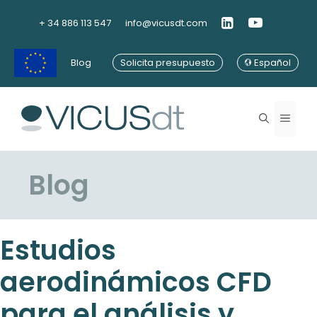
Saltar
al
+ 34 886 113 547
info@vicusdt.com
contenido
Blog
Solicita presupuesto
Español
Menú
Blog
Estudios
aerodinámicos CFD
para el análisis y