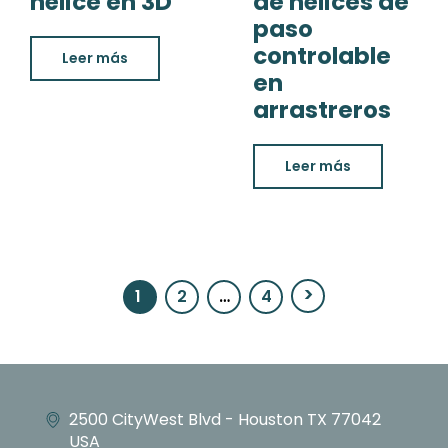
hélice en 3D
de hélices de
paso
controlable
Leer más
en
arrastreros
Leer más
1
2
…
4
Página
Página
Página
2500 CityWest Blvd - Houston TX 77042
USA