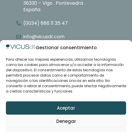
36330 – Vigo . Pontevedra .
España
(0034) 886 11 35 47
info@vicusdt.com
Gestionar consentimiento
Para ofrecer las mejores experiencias, utilizamos tecnologías
Nosotros
como las cookies para almacenar y/o acceder a la información
Grupo Emenasa
del dispositivo. El consentimiento de estas tecnologías nos
Contacto
permitirá procesar datos como el comportamiento de
navegación o las identificaciones únicas en este sitio. No
consentir o retirar el consentimiento, puede afectar negativamente
Casos de estudio
a ciertas características y funciones.
Artículos
Formación y soporte
Descargas
Aceptar
Denegar
LinkedIn
YouTube