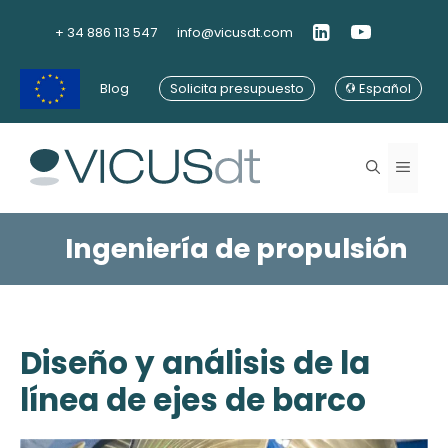
Saltar
al
+ 34 886 113 547
info@vicusdt.com
contenido
Blog
Solicita presupuesto
Español
Menú
Ingeniería de propulsión
Diseño y análisis de la
línea de ejes de barco