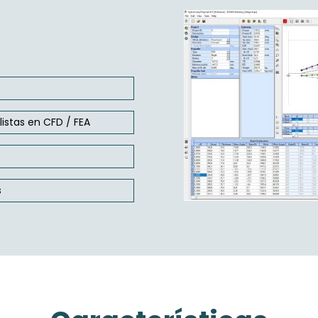
istas en CFD / FEA
s