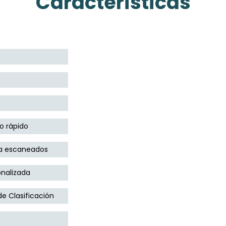
Características
o rápido
la escaneados
onalizada
e Clasificación