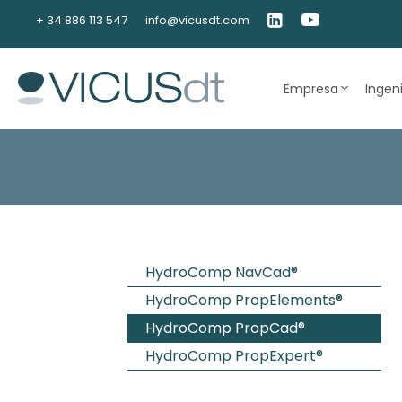
Saltar
+ 34 886 113 547
info@vicusdt.com
al
contenido
Empresa
Ingen
HydroComp NavCad®
HydroComp PropElements®
HydroComp PropCad®
HydroComp PropExpert®