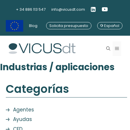
Saltar
al
+ 34 886 113 547
info@vicusdt.com
contenido
Blog
Solicita presupuesto
Español
Menú
Industrias / aplicaciones
Categorías
Agentes
Ayudas
CFD