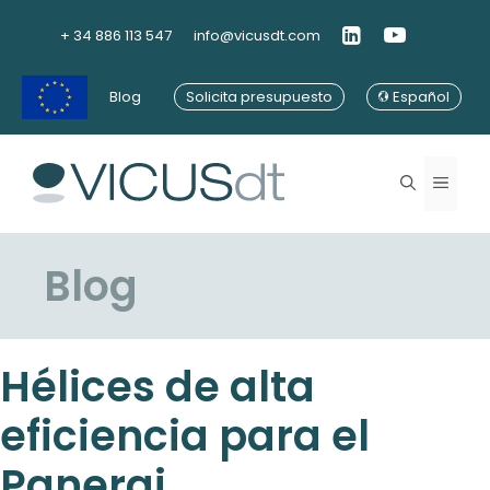
Saltar
al
+ 34 886 113 547
info@vicusdt.com
contenido
Blog
Solicita presupuesto
Español
Menú
Blog
Hélices de alta
eficiencia para el
Panerai