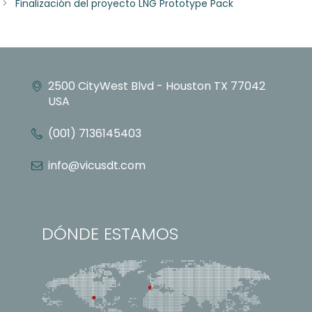
Finalización del proyecto LNG Prototype Pack
2500 CityWest Blvd - Houston TX 77042
USA
(001) 7136145403
info@vicusdt.com
DÓNDE ESTAMOS