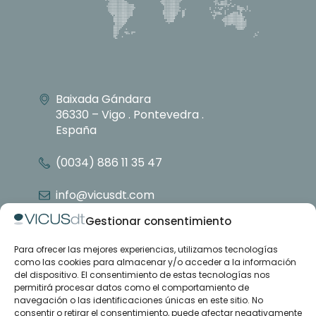
Baixada Gándara
36330 – Vigo . Pontevedra .
España
(0034) 886 11 35 47
info@vicusdt.com
Gestionar consentimiento
Para ofrecer las mejores experiencias, utilizamos tecnologías
Nosotros
como las cookies para almacenar y/o acceder a la información
Grupo Emenasa
del dispositivo. El consentimiento de estas tecnologías nos
Contacto
permitirá procesar datos como el comportamiento de
navegación o las identificaciones únicas en este sitio. No
consentir o retirar el consentimiento, puede afectar negativamente
Casos de estudio