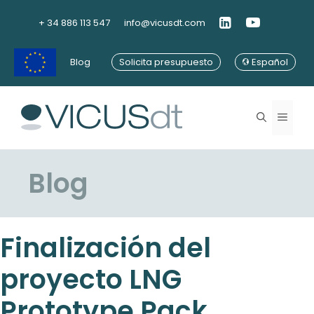
Saltar
al
+ 34 886 113 547
info@vicusdt.com
contenido
Blog
Solicita presupuesto
Español
Menú
Blog
Finalización del
proyecto LNG
Prototype Pack