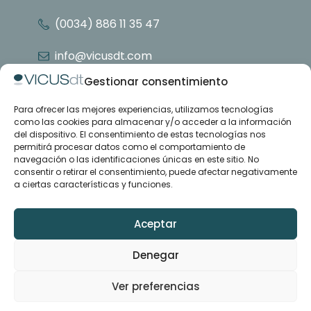
(0034) 886 11 35 47
info@vicusdt.com
Gestionar consentimiento
Para ofrecer las mejores experiencias, utilizamos tecnologías
Nosotros
como las cookies para almacenar y/o acceder a la información
Grupo Emenasa
del dispositivo. El consentimiento de estas tecnologías nos
Contacto
permitirá procesar datos como el comportamiento de
navegación o las identificaciones únicas en este sitio. No
consentir o retirar el consentimiento, puede afectar negativamente
Casos de estudio
a ciertas características y funciones.
Artículos
Formación y soporte
Descargas
Aceptar
Denegar
LinkedIn
YouTube
Ver preferencias