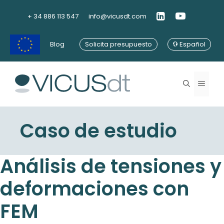
Saltar
al
+ 34 886 113 547
info@vicusdt.com
contenido
Blog
Solicita presupuesto
Español
Menú
Caso de estudio
Análisis de tensiones y
deformaciones con
FEM