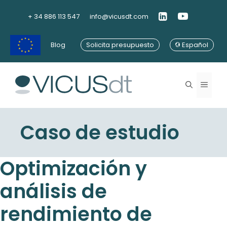
Saltar
al
+ 34 886 113 547
info@vicusdt.com
contenido
Blog
Solicita presupuesto
Español
Menú
Caso de estudio
Optimización y
análisis de
rendimiento de