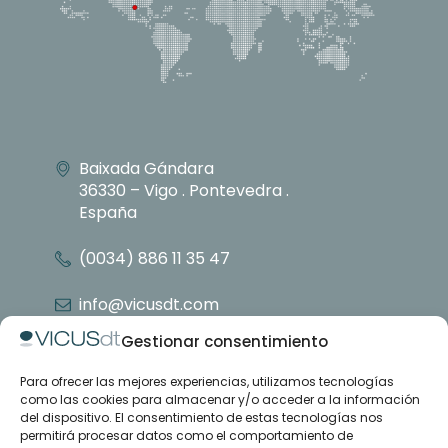
Baixada Gándara
36330 – Vigo . Pontevedra .
España
(0034) 886 11 35 47
info@vicusdt.com
Gestionar consentimiento
Para ofrecer las mejores experiencias, utilizamos tecnologías
Nosotros
como las cookies para almacenar y/o acceder a la información
Grupo Emenasa
del dispositivo. El consentimiento de estas tecnologías nos
Contacto
permitirá procesar datos como el comportamiento de