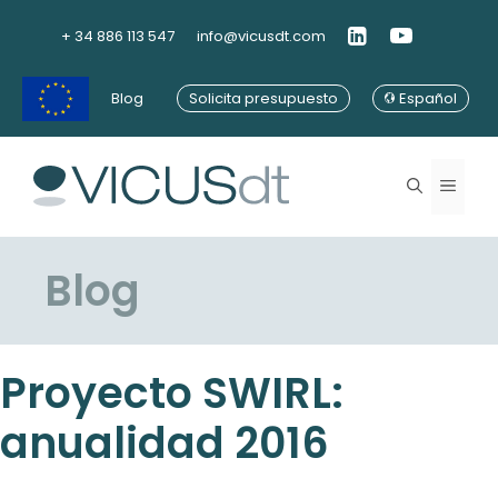
Saltar
al
+ 34 886 113 547
info@vicusdt.com
contenido
Blog
Solicita presupuesto
Español
Menú
Blog
Proyecto SWIRL:
anualidad 2016