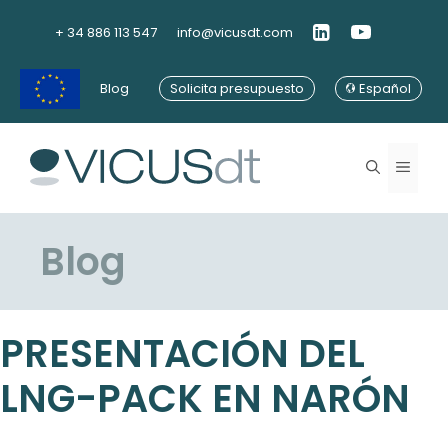
Saltar
al
+ 34 886 113 547
info@vicusdt.com
contenido
Blog
Solicita presupuesto
Español
Menú
Blog
PRESENTACIÓN DEL
LNG-PACK EN NARÓN