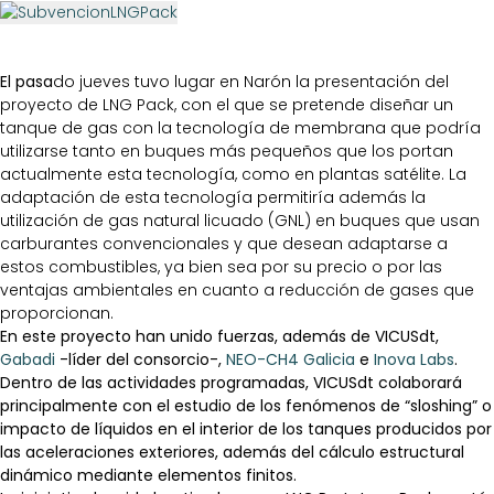
El pasa
do jueves t
uvo lugar en Narón la prese
ntación del
proyecto de LNG Pack, con el que se pretende diseñar un
tanque de gas con la tecnolo
gía de membrana que podría
utilizarse tanto en buques más pequeños que los portan
actualmente esta tecnología, como en plantas satélite. La
adaptación de esta tecnología perm
itiría además la
utilización de gas natural licuado (GNL) en buques que usan
carburantes convencionales y que desean adaptarse a
estos combustibles, ya bien sea por su precio o por las
ventajas ambientales en cuanto a reducción de gases que
proporcionan.
En este proyecto han unido fuerzas, además de VICUSdt,
Gabadi
-líder del consorcio-,
NEO-CH4 Galicia
e
Inova Labs
.
Dentro de las actividades programadas, VICUSdt colaborará
principalmente con el estudio de los fenómenos de “sloshing” o
impacto de líquidos en el interior de los tanques producidos por
las aceleraciones exteriores, además del cálculo estructural
dinámico mediante elementos finitos.