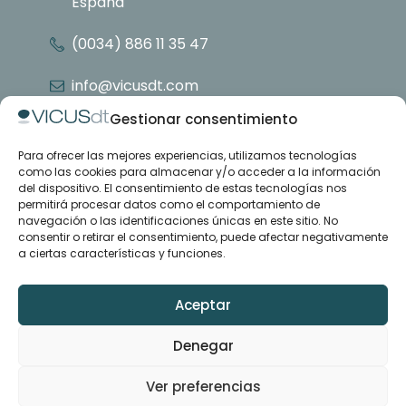
España
(0034) 886 11 35 47
info@vicusdt.com
Gestionar consentimiento
Para ofrecer las mejores experiencias, utilizamos tecnologías
Nosotros
como las cookies para almacenar y/o acceder a la información
Grupo Emenasa
del dispositivo. El consentimiento de estas tecnologías nos
Contacto
permitirá procesar datos como el comportamiento de
navegación o las identificaciones únicas en este sitio. No
consentir o retirar el consentimiento, puede afectar negativamente
Casos de estudio
a ciertas características y funciones.
Artículos
Formación y soporte
Descargas
Aceptar
Denegar
LinkedIn
YouTube
Ver preferencias