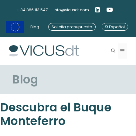
Saltar
al
+ 34 886 113 547
info@vicusdt.com
contenido
Blog
Solicita presupuesto
Español
Menú
Blog
Descubra el Buque
Monteferro